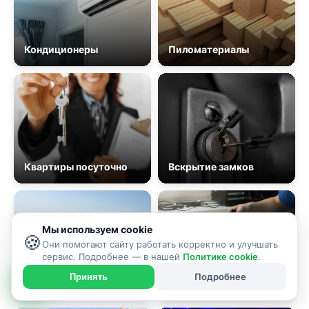
Кондиционеры
Пиломатериалы
Квартиры посуточно
Вскрытие замков
Мы используем cookie
🍪
Они помогают сайту работать корректно и улучшать
сервис. Подробнее — в нашей
Политике cookie
.
Подробнее
Принять
Авто из США
Ремонт ноутбуков