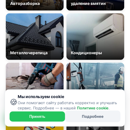
Авторазборка
удаление вмятин
Металлочерепица
Кондиционеры
Мы используем cookie
🍪
Демонтаж
Алмазное сверление
Они помогают сайту работать корректно и улучшать
сервис. Подробнее — в нашей
Политике cookie
.
Подробнее
Принять