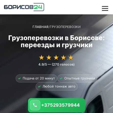
ГЛАВНАЯ
/
ГРУЗОПЕРЕВОЗКИ
Грузоперевозки в Борисове:
переезды и грузчики
★★★★★
★★★★★
★
★
★
★
★
4.9/5 — (270 голосов)
✓
Подача от 20 минут
✓
Опытные грузчики
✓
Любой тоннаж авто
+375293579944