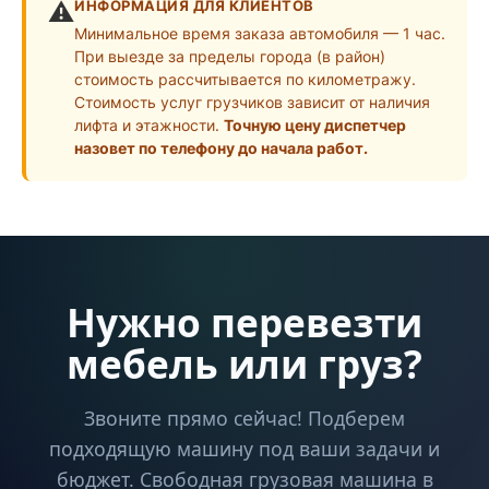
⚠️
ИНФОРМАЦИЯ ДЛЯ КЛИЕНТОВ
Минимальное время заказа автомобиля — 1 час.
При выезде за пределы города (в район)
стоимость рассчитывается по километражу.
Стоимость услуг грузчиков зависит от наличия
лифта и этажности.
Точную цену диспетчер
назовет по телефону до начала работ.
Нужно перевезти
мебель или груз?
Звоните прямо сейчас! Подберем
подходящую машину под ваши задачи и
бюджет. Свободная грузовая машина в